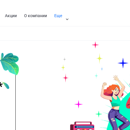
Акции
О компании
Еще
я
Помощник Дорис
*