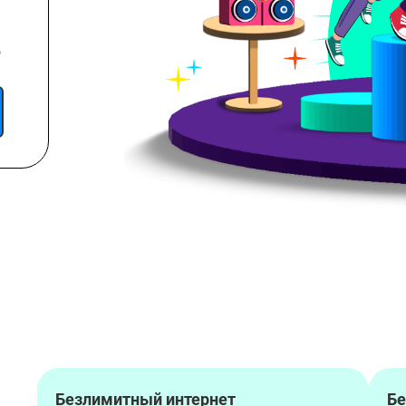
о
Безлимитный интернет
Бе