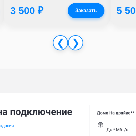
3 500 ₽
5 50
Заказать
❮
❯
на подключение
Дома На драйве**
одосия
До * Мбт/с