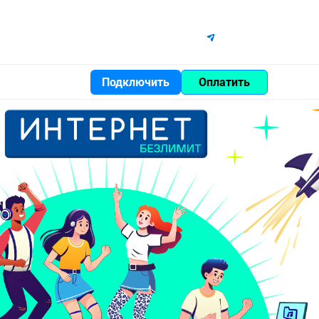
Контакты
Карта света
Помощь
Феодосия
Войти
Подключить
Оплатить