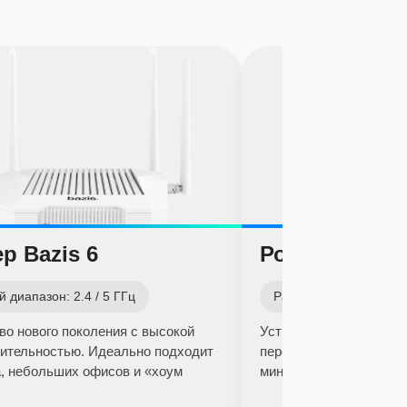
р Bazis 6
Роутер Origo
 диапазон: 2.4 / 5 ГГц
Рабочий диапазон: 2.4
во нового поколения с высокой
Устройство обеспечив
ительностью. Идеально подходит
передачу данных неск
, небольших офисов и «хоум
минимизируя задержки