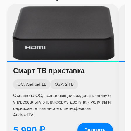
Смарт ТВ приставка
С
ОС: Android 11
ОЗУ: 2 ГБ
О
Оснащена ОС, позволяющей создавать единую
Ус
универсальную платформу доступа к услугам и
Wi-
сервисам, в том числе с интерфейсом
дл
AndroidTV.
5 990 ₽
3
Заказать