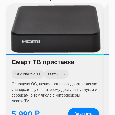
Смарт ТВ приставка
С
ОС: Android 11
ОЗУ: 2 ГБ
О
Оснащена ОС, позволяющей создавать единую
Ус
универсальную платформу доступа к услугам и
Wi-
сервисам, в том числе с интерфейсом
дл
AndroidTV.
5 990 ₽
3
Заказать