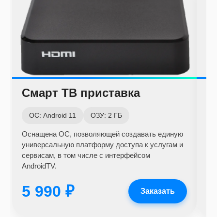
Смарт ТВ приставка
С
ОС: Android 11
ОЗУ: 2 ГБ
О
Оснащена ОС, позволяющей создавать единую
Ус
универсальную платформу доступа к услугам и
Wi-
сервисам, в том числе с интерфейсом
дл
AndroidTV.
5 990 ₽
3
Заказать