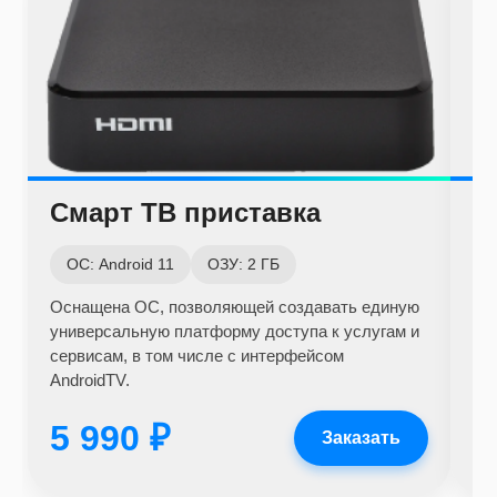
Смарт ТВ приставка
С
ОС: Android 11
ОЗУ: 2 ГБ
О
Оснащена ОС, позволяющей создавать единую
Ус
универсальную платформу доступа к услугам и
Wi-
сервисам, в том числе с интерфейсом
дл
AndroidTV.
5 990 ₽
3
Заказать