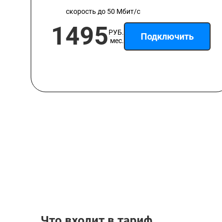
скорость до 50 Мбит/с
1495
РУБ.
Подключить
мес.
Что входит в тариф