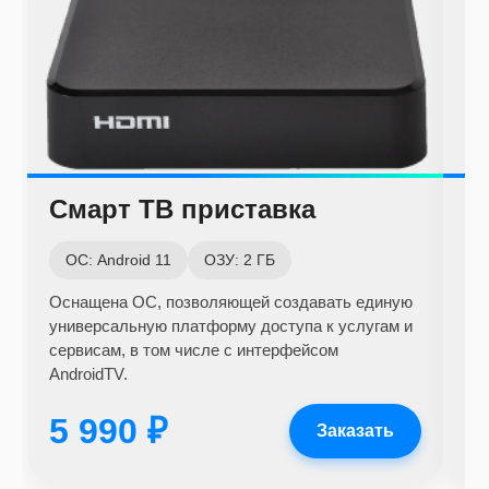
Смарт ТВ приставка
С
ОС: Android 11
ОЗУ: 2 ГБ
О
Оснащена ОС, позволяющей создавать единую
Ус
универсальную платформу доступа к услугам и
Wi-
сервисам, в том числе с интерфейсом
дл
AndroidTV.
5 990 ₽
3
Заказать