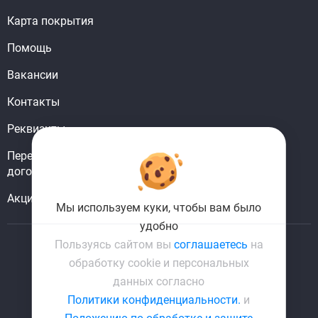
Карта покрытия
Помощь
Вакансии
Контакты
Реквизиты
Перерегистрировать
договор
Акции
Мы используем куки, чтобы вам было
удобно
Пользуясь сайтом вы
соглашаетесь
на
обработку cookie и персональных
ГК «Комфорт XXI век»
данных согласно
ОГРН 1149102025643
Политики конфиденциальности.
и
ИНН 9109001217