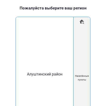
Пожалуйста выберите ваш регион
Для дома
Для бизнеса
Мобильное приложение
Новости
Вниманию абонентов!
07 Сен
Вниманию абонентов!
Алуштинский район
Населённые
пункты
Уважаемые абоненты группы
компаний «Комфорт XXI век»!