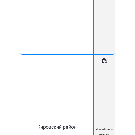
качественной и бесперебойной связи.
Благодарим Вас за пользование нашими услугами!
Наши товары
Кировский район
Населённые
пункты