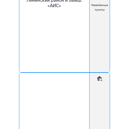
Ленинский район и бывш.
«АИС»
Населённые
пункты
Помощь и поддержка
+7 (918) 260-60-18
office@komfort21vek.ru
Для дома
Для бизнеса
Интернет
Интернет для бизнеса
Цифровое телевидение
Тарифы
Видеонаблюдение
Домофония
Условия оплаты