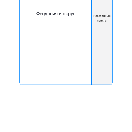
Комфорт XXI Век
Феодосия и округ
О компании
Населённые
пункты
Новости
Блог
Документы
Карта покрытия
Помощь
Вакансии
Контакты
Реквизиты
Перерегистрировать
договор