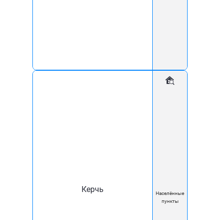
организации стабильной работы оборудования и сетей
компании, а также стараемся минимизировать
проблемы с доступом к сети Интернет.
Просим Вас, при столкновении с блокировками или
перебоями в работе сервисов, сообщать нам,
удобным для Вас способом:
по единому телефонному номеру поддержки
абонентов
+7 (918) 260-60-18
;
через
«Личный кабинет»
,
по эл.почте
office@komfort21vek.ru
;
в
группе ВК
.
В такое сложное время особенно важно быть на связи
с близкими и родными людьми, владеть важной и
Керчь
актуальной информацией.
Населённые
пункты
Работа нашей компании направлена на обеспечение