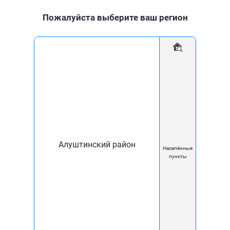
Пожалуйста выберите ваш регион
Для дома
Для бизнеса
Мобильное приложение
Новости
Обновленные высокоскоростные тарифы теперь
доступны!
Алуштинский район
Населённые
25 Июл
пункты
Обновленные
высокоскоростные
тарифы теперь доступны!