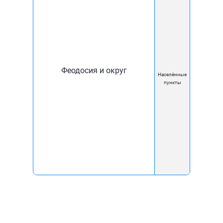
Комфорт XXI Век
О компании
Новости
Блог
Феодосия и округ
Населённые
Документы
пункты
Карта покрытия
Помощь
Вакансии
Контакты
Реквизиты
Перерегистрировать
договор
Акции