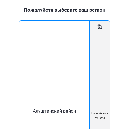
Пожалуйста выберите ваш регион
Для дома
Для бизнеса
Мобильное приложение
Статьи
Умный домофон: что это такое и зачем он нужен?
03 Ноя
Умный домофон: что это
такое и зачем он нужен?
Алуштинский район
Населённые
пункты
Домофон служит для защиты подъезда от доступа
посторонних, повышая безопасность и спокойствие