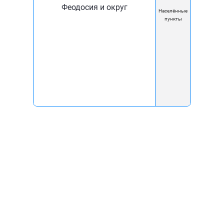
Феодосия и округ
Населённые
Карта покрытия
пункты
Помощь
Вакансии
Контакты
Реквизиты
Перерегистрировать
договор
Акции
Мы используем куки, чтобы вам было
удобно
Пользуясь сайтом вы
соглашаетесь
на
обработку cookie и персональных
ГК «Комфорт XXI век»
данных согласно
ОГРН 1149102025643
Политики конфиденциальности.
и
ИНН 9109001217