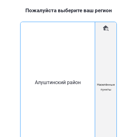
Пожалуйста выберите ваш регион
Для дома
Для бизнеса
Мобильное приложение
Новости
Изменения в условиях предоставления услуг с
23.12.2023г.
Алуштинский район
Населённые
15 Дек
пункты
Изменения в условиях
предоставления услуг с
23.12.2023г.