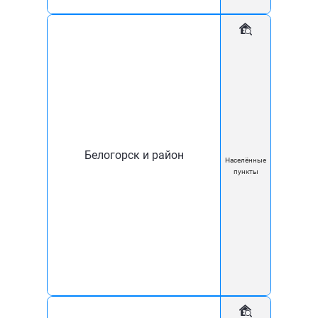
Уважаемые абоненты!
В связи с общим ростом цен, в том числе на
оборудование и обслуживание сетей связи, с 23
декабря 2023 года будет изменена абонентская плата
по услуге Интернет на следующих тарифных планах:
«Море», «Комфорт ДОМ», «Комфорт», «Полный
безлимит», «Скорость», «ФЕО
Белогорск и район
Населённые
пункты
ЧС», «ФЕОДОСИЯ ADSL», «МКД Кировский», «Норма»,
«Универсал», «Мини», «Керчь ЧС».
Ознакомиться с изменением цен на тарифные планы
вы можете по ссылке