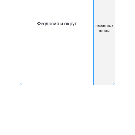
Новости
Блог
Документы
Феодосия и округ
Населённые
пункты
Карта покрытия
Помощь
Вакансии
Контакты
Реквизиты
Перерегистрировать
договор
Акции
Мы используем куки, чтобы вам было
удобно
Пользуясь сайтом вы
соглашаетесь
на