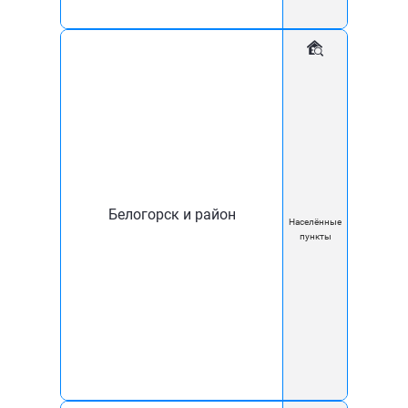
и Феодосии объединяются с 01.07.2024. Теперь вы
можете обращаться к нам по адресу:
г. Феодосия, бульвар Старшинова, д. 12 Новый адрес
станет единой точкой, где вы сможете получить всю
необходимую помощь и консультации.
График работы нашего офиса:
Понедельник — Пятница: 08:30 — 17:30
Белогорск и район
Населённые
пункты
Приглашаем вас посетить наш офис – мы всегда на
связи и готовы помочь в решении любых вопросов!
Благодарим вас за ваше доверие и уверенность в
«Комфорт 21 век». Вместе мы делаем мир лучше!
С уважением, Команда «Комфорт 21 век»