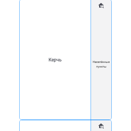
премиальная часть;
Белая заработная плата, 2 раза в месяц;
Карьерный рост при наличии и приобретении в
процессе работы необходимых компетенций и знаний.
Откликнуться
Керчь
Населённые
пункты
Наши товары