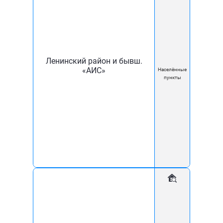
Помощь и поддержка
+7 (918) 260-60-18
Ленинский район и бывш.
office@komfort21vek.ru
«АИС»
Населённые
пункты
Для дома
Для бизнеса
Интернет
Интернет для бизнеса
Цифровое телевидение
Тарифы
Видеонаблюдение
Домофония
Условия оплаты
Комфорт XXI Век
О компании