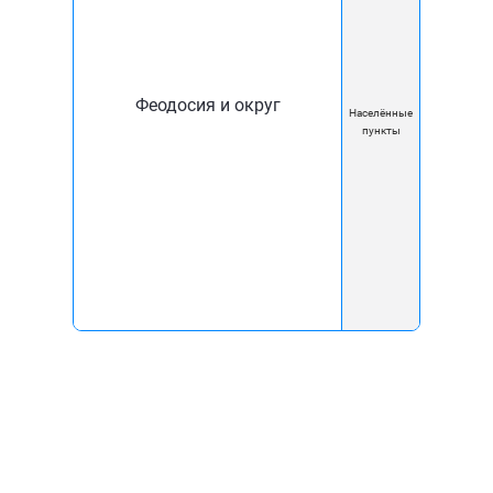
Новости
Блог
Феодосия и округ
Документы
Населённые
пункты
Карта покрытия
Помощь
Вакансии
Контакты
Реквизиты
Перерегистрировать
договор
Акции
Мы используем куки, чтобы вам было
удобно