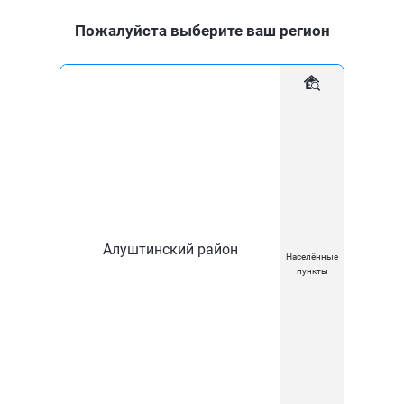
Пожалуйста выберите ваш регион
Для дома
Для бизнеса
Мобильное приложение
Инженер — системный
программист
Алуштинский район
Населённые
пункты
от 50 000 ₽
Требуемый опыт работы: 3–6 лет
Полная занятость, полный день
Обязанности: