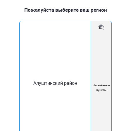
Пожалуйста выберите ваш регион
Для дома
Для бизнеса
Мобильное приложение
Новости
Условия пополнения лицевого счёта в Сбербанк
Онлайн
Алуштинский район
10 Май
Населённые
пункты
Условия пополнения
лицевого счёта в Сбербанк
Онлайн