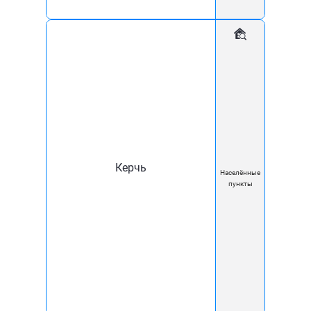
комиссия 10 рублей (2% от суммы платежа).
Если у вас возникли вопросы по способам пополнения
баланса или начислению комиссии, пожалуйста,
обратитесь в службу поддержки +7 918 260 60 18
Керчь
Населённые
пункты
Наши товары