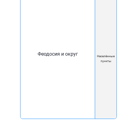
Условия оплаты
Комфорт XXI Век
О компании
Новости
Блог
Феодосия и округ
Населённые
Документы
пункты
Карта покрытия
Помощь
Вакансии
Контакты
Реквизиты
Перерегистрировать