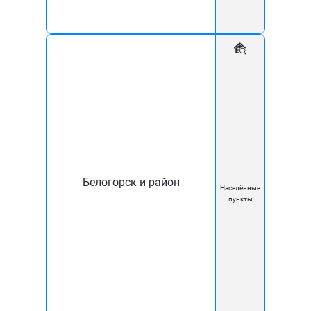
Обращаем ваше внимание, что при пополнении
баланса через приложение Сбербанк взимается
дополнительная комиссия. Размер комиссии зависит
от условий банка и способа оплаты.
Комиссия при оплате через приложение Сбербанк:
При пополнении лицевого счёта через приложение
Сбербанк удерживается комиссия 2% от суммы
платежа.
Белогорск и район
Населённые
пункты
Без комиссии:
Пополнить баланс без комиссии можно только через
приложение МОЙ КОМФОРТ.
Пример расчёта комиссии 2%:
Если вы пополняете баланс на 500 рублей через
приложение Сбербанк, на ваш лицевой счёт
зачисляется 500 рублей, после чего списывается