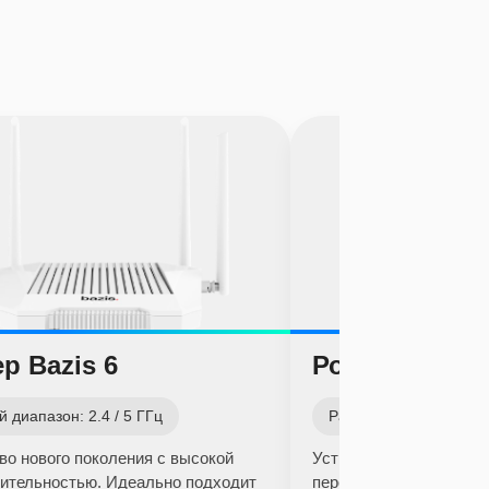
р Bazis 6
Роутер Origo
 диапазон: 2.4 / 5 ГГц
Рабочий диапазон: 2.4
во нового поколения с высокой
Устройство обеспечив
ительностью. Идеально подходит
передачу данных неск