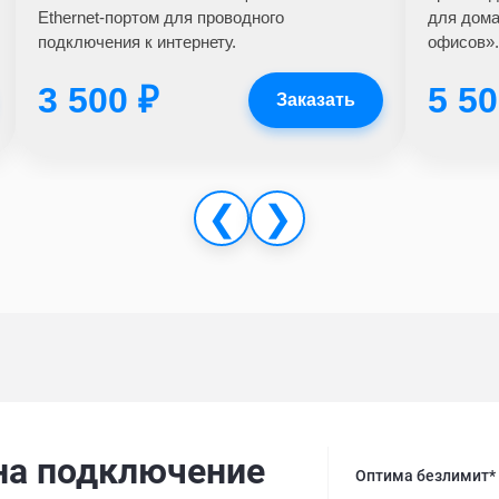
Ethernet-портом для проводного
для дома
подключения к интернету.
офисов».
3 500 ₽
5 50
Заказать
❮
❯
на подключение
Оптима безлимит*