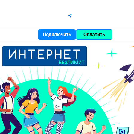
Контакты
Карта света
Помощь
Белогорский район
Войти
Подключить
Оплатить