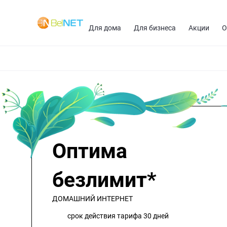
Для дома
Для бизнеса
Акции
О
Тарифы
Телевидение
Видеонаблюдение
Домофони
Оптима
безлимит*
ДОМАШНИЙ ИНТЕРНЕТ
срок действия тарифа 30 дней