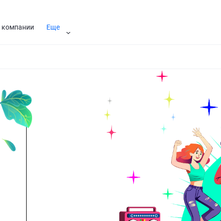
 компании
Еще
я
Помощник Дорис