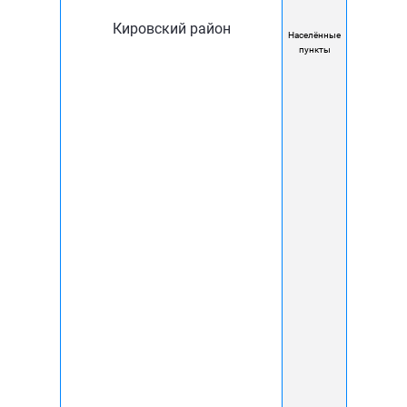
Кировский район
Населённые
пункты
Снижение рисков и затрат
Меньше необходимости в физической охране
благодаря автоматизации.
Быстрое реагирование на инциденты,
минимизация ущерба.
Повышение имиджа и доверия