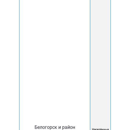
Тарифные планы
БАЗОВЫЙ
(домофония)
400
Комплектация:
руб
от
мес
домофон
хранение
5 суток
встроенная камера
Итоговая стоимость установки и использования
оборудования, зависит от совокупности проведенных
технических работ.
130
Белогорск и район
Дополнительная камера:
руб
Населённые
мес