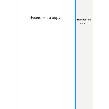
Феодосия и округ
Населённые
пункты
Когда вам перезвонить?
Сейчас
Утром (после 09:00)
Я даю
согласие
на обработку моих
персональных данных в соответствии с
Политикой обработки персональных
данных
и
Политикой конфиденциальности