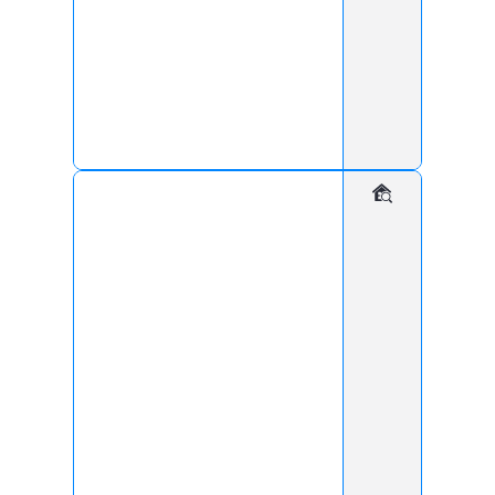
Современные технологии демонстрируют
заботу о безопасности.
Клиенты и партнёры видят, что бизнес
серьезно относится к защите.
Вы можете сделать домофон
ещё удобнее!