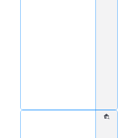
Предотвращение несанкционированного
проникновения — дистанционное открытие
или блокировка доступа.
Повышение уровня охраны
Непрерывное видеонаблюдение в реальном
времени.
Запись событий для последующего анализа и
расследования инцидентов.