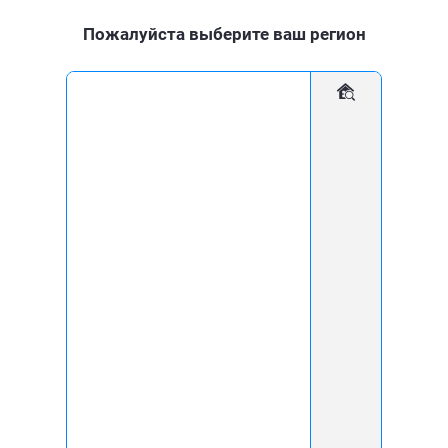
Пожалуйста выберите ваш регион
Для дома
Для бизнеса
Установка систем
умной домофонии
и видеонаблюдения
при оформлении заказа в
СКИДКА 10%
день обращения
ЗАКАЗАТЬ УСТАНОВКУ
ЗАДАТЬ ВОПРОС