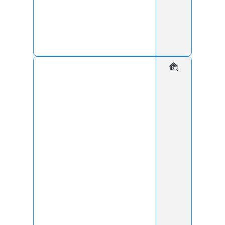
домофон
хранение
7 суток
встроенная камера
Итоговая стоимость установки и использования
оборудования, зависит от совокупности проведенных
технических работ.
130
Дополнительная камера:
руб
мес
Дополнительные сутки
30
руб
мес
архива:
Заказать