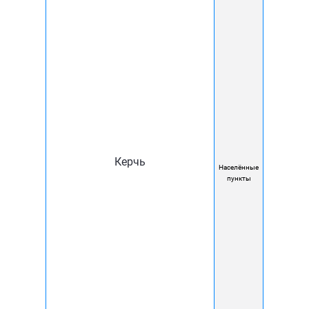
Решения домофонии для
бизнеса
Керчь
Населённые
пункты
Безопасность и контроль доступа
Контроль разрешённого входа сотрудников,
клиентов и посетителей.