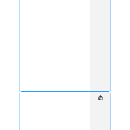
Контролируйте доступ к офису / коммерческому
объекту в режиме реального времени.
Управляйте
с комфортом
Комфортный, удалённый контроль и предоставление
временного доступа посетителям и сотрудникам.
Экономьте
ресурсы
Минимизируйте ущерб от краж, вандализма и других
инцидентов.